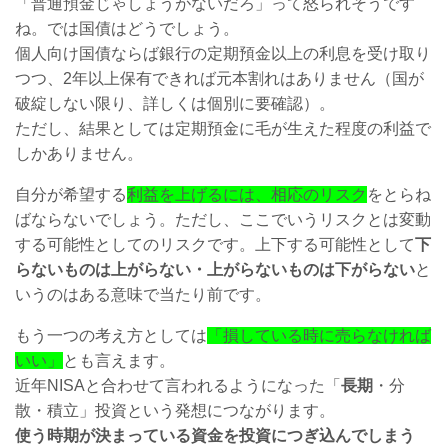
「普通預金じゃしょうがないだろ」って怒られそうです
ね。では国債はどうでしょう。
個人向け国債ならば銀行の定期預金以上の利息を受け取り
つつ、2年以上保有できれば元本割れはありません（国が
破綻しない限り、詳しくは個別に要確認）。
ただし、結果としては定期預金に毛が生えた程度の利益で
しかありません。
自分が希望する
利益を上げるには、相応のリスク
をとらね
ばならないでしょう。ただし、ここでいうリスクとは変動
する可能性としてのリスクです。上下する可能性として
下
らないものは上がらない・上がらないものは下がらない
と
いうのはある意味で当たり前です。
もう一つの考え方としては
「損している時に売らなければ
いい」
とも言えます。
近年NISAと合わせて言われるようになった「
長期
・分
散・積立」投資という発想につながります。
使う時期が決まっている資金を投資につぎ込んでしまう